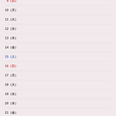
9
（日）
10
（月）
11
（火）
12
（水）
13
（木）
14
（金）
15
（土）
16
（日）
17
（月）
18
（火）
19
（水）
20
（木）
21
（金）