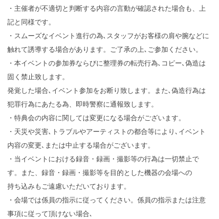
・主催者が不適切と判断する内容の言動が確認された場合も、上
記と同様です。
・スムーズなイベント進行の為､スタッフがお客様の肩や腕などに
触れて誘導する場合があります。ご了承の上､ご参加ください。
・本イベントの参加券ならびに整理券の転売行為､コピー､偽造は
固く禁止致します。
発覚した場合､イベント参加をお断り致します。また､偽造行為は
犯罪行為にあたる為、即時警察に通報致します。
・特典会の内容に関しては変更になる場合がございます。
・天災や災害､トラブルやアーティストの都合等により､イベント
内容の変更､または中止する場合がございます。
・当イベントにおける録音・録画・撮影等の行為は一切禁止で
す。また、録音・録画・撮影等を目的とした機器の会場への
持ち込みもご遠慮いただいております。
・会場では係員の指示に従ってください。係員の指示または注意
事項に従って頂けない場合､