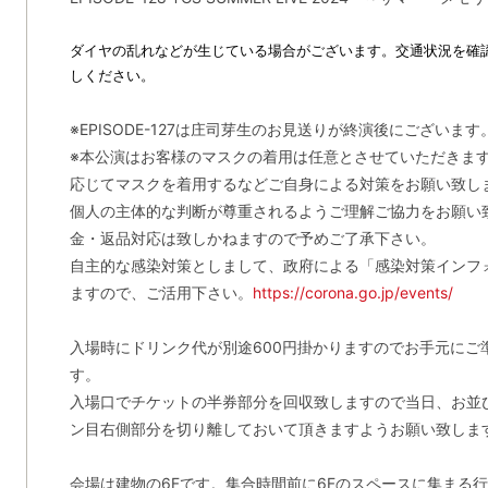
ダイヤの乱れなどが生じている場合がございます。
交通状況を確
しください。
※EPISODE-127は庄司芽生のお見送りが終演後にございます
※本公演はお客様のマスクの着用は任意とさせていただきま
応じてマスクを着用するなどご自身による対策をお願い致し
個人の主体的な判断が尊重されるようご理解ご協力をお願い
金・返品対応は致しかねますので予めご了承下さい。
自主的な感染対策としまして、政府による「感染対策インフ
ますので、ご活用下さい。
https://corona.go.jp/events/
入場時にドリンク代が別途600円掛かりますのでお手元にご
す。
入場口でチケットの半券部分を回収致しますので当日、お並
ン目右側部分を切り離しておいて頂きますようお願い致しま
会場は建物の6Fです。集合時間前に6Fのスペースに集まる