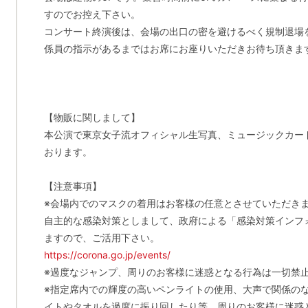
すのでお控え下さい。
コンサート終演後は、会場の出口の密を避けるべく規制退場
係員の指示があるまではお席にお座りいただきお待ち頂きま
【物販に関しまして】
本公演で東京女子流オフィシャル生写真、ミュージックカー
おります。
【注意事項】
※会場内でのマスクの着用はお客様の任意とさせていただき
自主的な感染対策としまして、政府による「感染対策インフ
ますので、ご活用下さい。
https://corona.go.jp/events/
※過度なジャンプ、周りのお客様に迷惑となる行為は一切禁
※指定席内での輝度の高いペンライトの使用、大声で関係の
イトやタオルを過度に振り回したり等、周りのお客様に迷惑