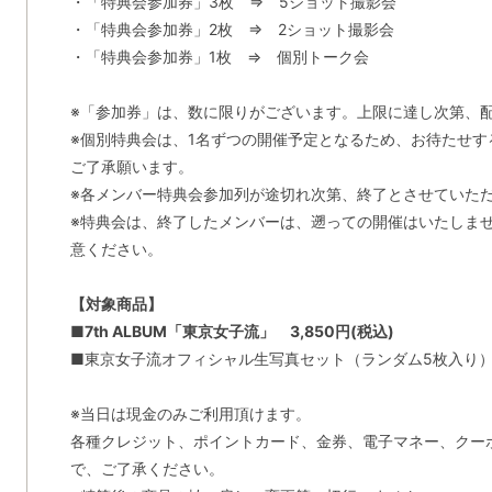
・「特典会参加券」3枚 ⇒ 5ショット撮影会
・「特典会参加券」2枚 ⇒ 2ショット撮影会
・「特典会参加券」1枚 ⇒ 個別トーク会
※「参加券」は、数に限りがございます。上限に達し次第、
※個別特典会は、1名ずつの開催予定となるため、お待たせ
ご了承願います。
※各メンバー特典会参加列が途切れ次第、終了とさせていた
※特典会は、終了したメンバーは、遡っての開催はいたしま
意ください。
【対象商品】
■7
th
ALBUM「東京女子流」 3,850円(税込)
■東京女子流オフィシャル生写真セット（ランダム5枚入り
※当日は現金のみご利用頂けます。
各種クレジット、ポイントカード、金券、電子マネー、クー
で、ご了承ください。