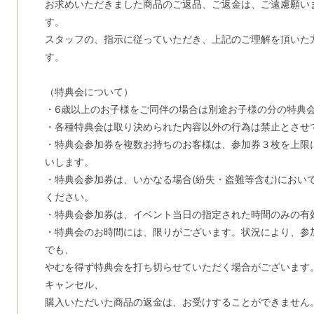
お求めいただきました商品のご返品、ご返金は、ご遠慮願い
す。
スタッフの、指示に従っていただき、上記のご理解を頂いた
す。
（特典会について）
・6歳以上のお子様をご同伴の場合は別途お子様の分の特典
・各種特典会は取り決められた内容以外の行為は禁止とさせ
・特典会参加券を複数お持ちのお客様は、参加券３枚を上限
いします。
・特典会参加券は、いかなる場合(紛失・盗難等含む)におい
ください。
・特典会参加券は、イベント当日の指定された時間のみの有
・特典会のお時間には、限りがございます。状況により、参
でも、
やむを得ず特典会を打ち切らせていただく場合がございます
キャンセル、
購入いただいた商品の返金は、お受けすることができません