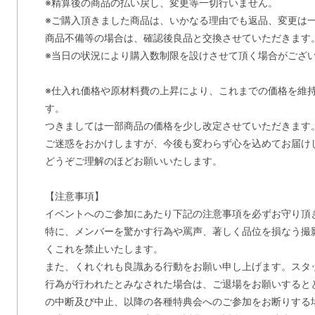
※精算後の商品の払い戻し、変更等一切行いません。
※ご購入頂きました商品は、いかなる理由でも返品、変更は
商品不備等の場合は、確認後良品と交換させていただきます
※当日の状況により購入数制限を設けさせて頂く場合がござ
※仕入れ価格や原材料費の上昇により、これまでの価格を維
す。
つきましては一部商品の価格を少し改定させていただきます
ご迷惑をおかけしますが、今後も変わらず心を込めてお届け
どうぞご理解のほどお願いいたします。
【注意事項】
イベントへのご参加にあたり下記の注意事項を必ずお守り頂
特に、メンバーを驚かす行為や罵声、著しく品位を損なう撮
くこれを禁止いたします。
また、くれぐれも良識ある行動をお願い申し上げます。スタ
行為が行われたとみなされた場合は、ご退場をお願いすると
の中断及び中止、以降の各種特典会へのご参加をお断りする