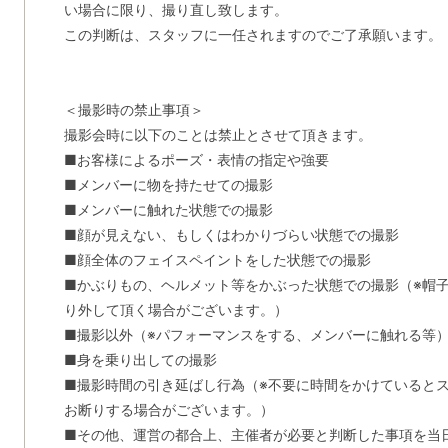
い場合に限り、撮り直し致します。
この判断は、スタッフに一任されますのでご了承願います。
＜撮影時の禁止事項＞
撮影会時に以下のことは禁止とさせて頂きます。
■お客様によるポーズ・表情の指定や強要
■メンバーに物を持たせての撮影
■メンバーに触れた状態での撮影
■顔が見えない、もしくはわかりづらい状態での撮影
■顔全体のフェイスペイントをした状態での撮影
■かぶりもの、ヘルメット等をかぶった状態での撮影（※帽
り外して頂く場合がございます。）
■撮影以外（※パフォーマンスをする、メンバーに触れる等
■身を乗り出しての撮影
■撮影時間の引き延ばし行為（※不要に時間をかけていると
お断りする場合がございます。）
■その他、運営の都合上、主催者が必要と判断した事項を当