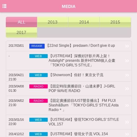
HOME
MEDIA
NEWS
ALL
2013
2014
2015
MEDIA
2017
LIVE
【22nd Single】predawn / Don't give it up
2017/03/01
RELEASE
DISCOGRAPHY
【USTREAM】深獲好評影片再上架！
-
WEB
Astalight* presents 新井HITOMI個人企畫
GOODS
「TOKYO GIRL'S STYLE」
【Showroom】你好！東京女子流
2015/04/21
WEB
PROFILE
21:00
【固定時段廣播節目・山邊未夢】J-GIRL
2015/04/08
RADIO
TWITTER
01:30
POP WAVE RADIO
FANCLUB
【固定廣播節目/UST聲音播出】 FM FUJI
2015/04/02
RADIO
21:00
Slash&Burn 「TOKYO GIRLS' STYLE Asta
Radio＊」
JAPANESE
【USTREAM】發現TOKYO GIRLS' STYLE
2015/01/16
WEB
ENGLISH
22:00
VOL.157
【USTREAM】發現女子流 VOL.154
2014/12/12
WEB
CHINESE I