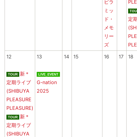
ピラ
PL
ミッ
TOU
ド・
定
メモ
(SH
リー
PL
ズ
PL
12
13
14
15
16
17
18
新＊
TOUR
LIVE_EVENT
定期ライブ
G-nation
(SHIBUYA
2025
PLEASURE
PLEASURE)
新＊
TOUR
定期ライブ
(SHIBUYA