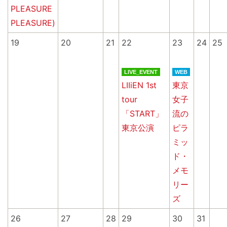
PLEASURE
PLEASURE)
19
20
21
22
23
24
25
LIVE_EVENT
WEB
LIIiEN 1st
東京
tour
女子
「START」
流の
東京公演
ピラ
ミッ
ド・
メモ
リー
ズ
26
27
28
29
30
31