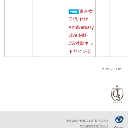
東京女
WEB
子流 14th
Anniversary
Live MU-
CA対象ネッ
トサイン会
PRIVACY POLICY
SITE POLICY
利用者情報の外部送信
©avex