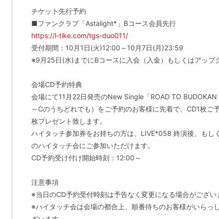
チケット先行予約
■ファンクラブ「Astalight*」Bコース会員先行
https://l-tike.com/tgs-duo011/
受付期間：10月1日(火)12:00～10月7日(月)23:59
※9月25日(水)までにBコースに入会（入金）もしくはアッ
会場CD予約特典
会場にて11月22日発売のNew Single「ROAD TO BUDOKA
～Cのうちどれでも）をご予約のお客様に先着で、CD1枚ご
枚プレゼント致します。
ハイタッチ参加券をお持ちの方は、LIVE*058 終演後、もしく
のハイタッチ会にご参加いただけます。
CD予約受け付け開始時刻：12:00～
注意事項
※当日のCD予約受付時刻は予告なく変更になる場合がござい
※ハイタッチ会は会場の都合上、順番待ちのお客様がいらっ
ざいます。