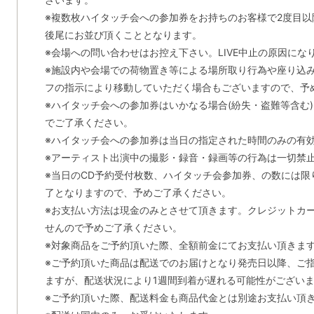
※複数枚ハイタッチ会への参加券をお持ちのお客様で2度目
後尾にお並び頂くこととなります。
※会場への問い合わせはお控え下さい。LIVE中止の原因にな
※施設内や会場での荷物置き等による場所取り行為や座り込
フの指示により移動していただく場合もございますので、予
※ハイタッチ会への参加券はいかなる場合(紛失・盗難等含む
でご了承ください。
※ハイタッチ会への参加券は当日の指定された時間のみの有
※アーティスト出演中の撮影・録音・録画等の行為は一切禁
※当日のCD予約受付枚数、ハイタッチ会参加券、の数には限
了となりますので、予めご了承ください。
※お支払い方法は現金のみとさせて頂きます。クレジットカ
せんので予めご了承ください。
※対象商品をご予約頂いた際、全額前金にてお支払い頂きま
※ご予約頂いた商品は配送でのお届けとなり発売日以降、ご
ますが、配送状況により1週間到着が遅れる可能性がござい
※ご予約頂いた際、配送料金も商品代金とは別途お支払い頂