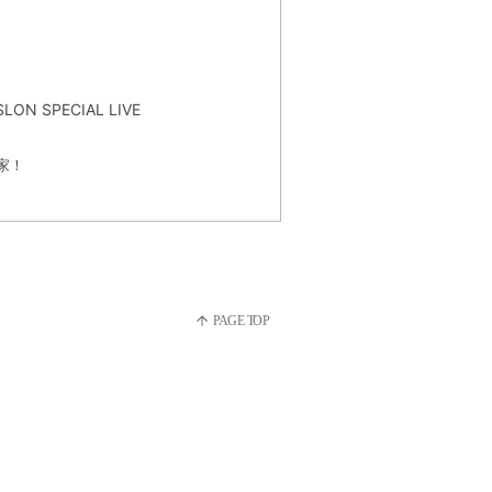
N SPECIAL LIVE
家！