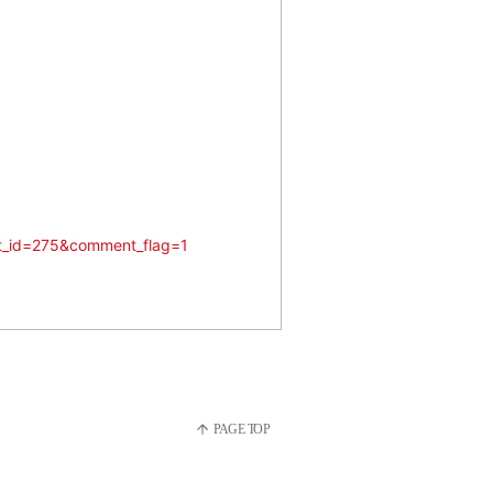
ost_id=275&comment_flag=1