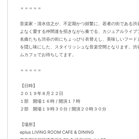
＝＝＝＝＝
音楽家・清水信之が、不定期かつ頻繁に、若者の街である渋
よなく愛する仲間達を招きながら奏でる、カジュアルライブ
名曲たちも渋谷の街にちょっぴり衣替えし、美味しいフード
を隠し味にした、スタイリッシュな音楽空間となります。渋
ムカフェでお待ちしてます。
＝＝＝＝＝
【日時】
２０１９年８月２２日
１部 開場１６時 / 開演１７時
２部 開場１９時３０分 / 開演２０時３０分
【場所】
eplus LIVING ROOM CAFE & DINING