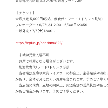
東京都渋谷区道玄坂2-29-5 渋谷プライム5F
【チケット】
全席指定 5,000円(税込、飲食代１フード１ドリンク別途)
プレオーダー：6/27(木)12:00～6/30(日)23:59
一般発売：7/6(土)12:00～
https://eplus.jp/nobslrm0822/
・未就学児童入場不可
・お席は相席となる場合がございます。
・別途飲食代1フード1ドリンク必須
・当会場は座席や家具レイアウトの都合上、楽器編成や演出
があり、全体が見えにくいお席も含まれます。予めご了承く
・当店舗の環境、立地の関係上、周辺店舗の営業状況や催し
がある場合があります。予めご了承ください。