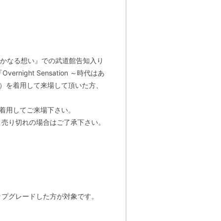
はるかなる想い』での武道館告知入り
night Sensation ～時代はあ
ツ）を着用して来場して頂いた方、
非着用してご来場下さい。
。売り切れの場合はご了承下さい。
アップグレードした方が対象です。