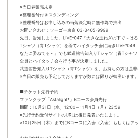
※当日券販売未定
※整理番号付きスタンディング
※整理番号はお申し込みの当落決定時に無作為で抽出
お問い合わせ：ソーゴー東京 03-3405-9999
先日、告知しました。LIVE*047『大きな玉ねぎの下で～
Tシャツ（青Tシャツ）を着てハイタッチ会に続きLIVE*046『Over
なたに委ねてる～』でも武道館告知入りTシャツ（青Tシャ
全員とハイタッチ会を行う事が決定しました。
武道館告知入りTシャツ（青Tシャツ）を、お持ちの方は是
※当日の販売も予定しておりますが数には限りが御座います
■チケット先行予約
ファンクラブ「Astalight*」Bコース会員先行
期間：10月31日（水）12:00～11月4日（月）23:59
※先行予約受付サイトのURLは後日発表いたします。
※10月25日（木）までにBコースに入会（入金）もしくは
Astalight*のご入会はこちら